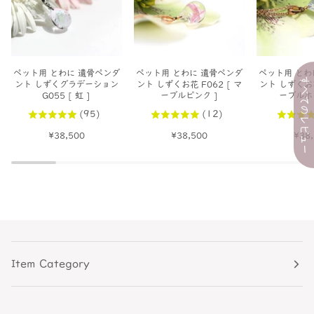
ペ
ペット用 とわに 遺骨ペンダ
ペ
ペット用 とわに 遺骨ペンダ
ペ
ペット用 とわ
すべてのレビュー
ント しずくグラデーション
ント しずくお花 F062 [ マ
ント しずくお花
ッ
ッ
ッ
G055 [ 虹 ]
ーブルピンク ]
ーブルホ
ト
ト
ト
(95)
(12)
用
用
用
と
と
と
¥38,500
¥38,500
¥38
わ
わ
わ
に
に
に
遺
遺
遺
骨
骨
骨
ペ
ペ
ペ
ン
ン
ン
ダ
ダ
ダ
ン
ン
ン
Item Category
ト
ト
ト
し
し
し
ず
ず
ず
く
く
く