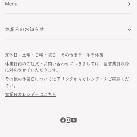
Menu
グ
お
お
ラ
花
花
デ
F062
F080
ー
[
[
休業日のお知らせ
シ
マ
マ
ョ
ー
ー
ン
ブ
ブ
G055
ル
ル
定休日：土曜・日曜・祝日 その他夏季・冬季休業
[
ピ
ホ
虹
ン
ワ
休業日内のご注文・お問い合わせにつきましては、翌営業日以降
]
ク
イ
に対応させていただきます。
]
ト
その他の休業日については下リンクからカレンダーをご確認くだ
]
さい。
営業日カレンダーはこちら