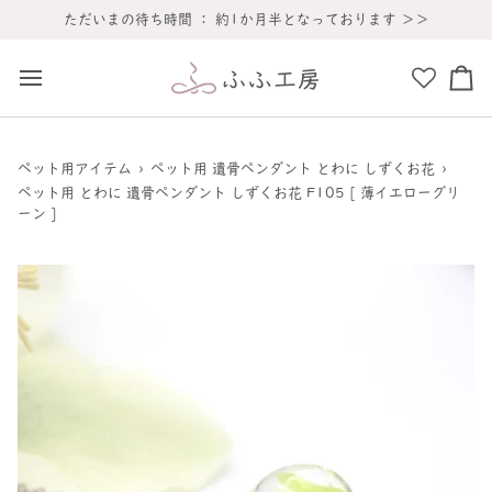
コ
休業のお知らせ ] 8月8日(土)～８月16日(日)までお休みをいただきます ＞
ただいまの待ち時間 ： 約1か月半となっております ＞＞
ン
テ
ン
カ
ツ
ー
へ
ト
ス
ペット用アイテム
›
ペット用 遺骨ペンダント とわに しずくお花
›
キ
ペット用 とわに 遺骨ペンダント しずくお花 F105 [ 薄イエローグリ
ッ
ーン ]
プ