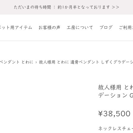
ただいまの待ち時間 ： 約1か月半となっております ＞＞
ペット用アイテム
お客様の声
工房について
ブログ
ご利用
ペンダント とわに
›
故人様用 とわに 遺骨ペンダント しずくグラデーション
故人様用 と
デーション G
¥38,500
ネックレスチェ