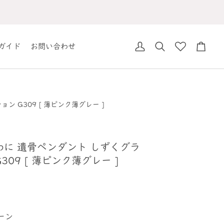
ガイド
お問い合わせ
ア
検
カ
カ
索
ー
ウ
ト
ン
ト
 G309 [ 薄ピンク薄グレー ]
わに 遺骨ペンダント しずくグラ
309 [ 薄ピンク薄グレー ]
ーン