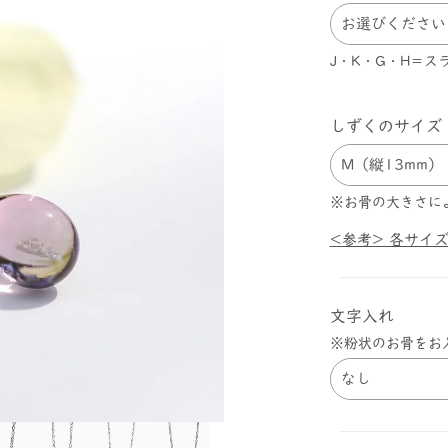
J・K・G・H＝
しずくのサイズ
※お骨の大きさに
<参考> 各サイ
文字入れ
※粉状のお骨をお