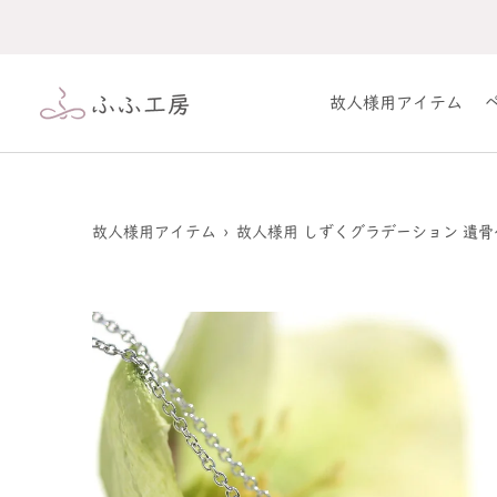
コ
ン
テ
ン
故人様用アイテム
ツ
へ
ス
キ
ッ
プ
故人様用アイテム
›
故人様用 しずくグラデーション 遺骨