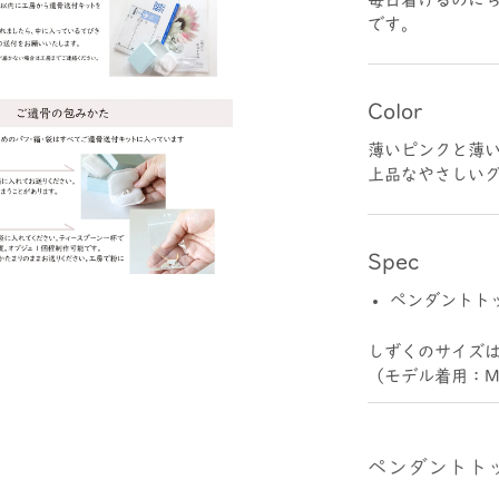
です。
Color
薄いピンクと薄
上品なやさしい
Spec
ペンダントト
しずくのサイズ
（モデル着用：
ペンダントト