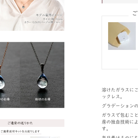
ご
溶けたガラスに
ックレス。
グラデーション
ガラスで包むこ
房の独自技術に
す。
毎日着けるのに