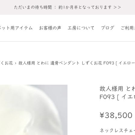
ただいまの待ち時間 ： 約1か月半となっております ＞＞
ペット用アイテム
お客様の声
工房について
ブログ
ご利用
ずくお花
›
故人様用 とわに 遺骨ペンダント しずくお花 F093 [ イエロー
故人様用 と
F093 [ イ
¥38,500
ネックレスチェ