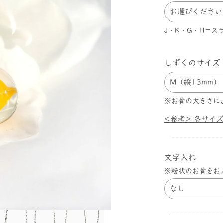
J・K・G・H＝
しずくのサイズ
※お骨の大きさに
<参考> 各サイ
文字入れ
※粉状のお骨をお