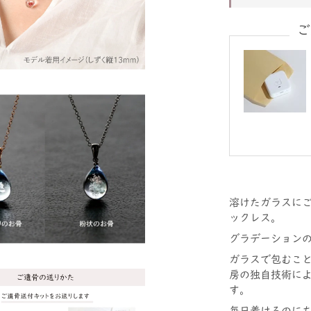
ご
溶けたガラスに
ックレス。
グラデーション
ガラスで包むこ
房の独自技術に
す。
毎日着けるのに