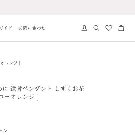
ガイド
お問い合わせ
ア
検
カ
カ
索
ー
ウ
ト
ン
ト
オレンジ ]
わに 遺骨ペンダント しずくお花
エローオレンジ ]
ーン