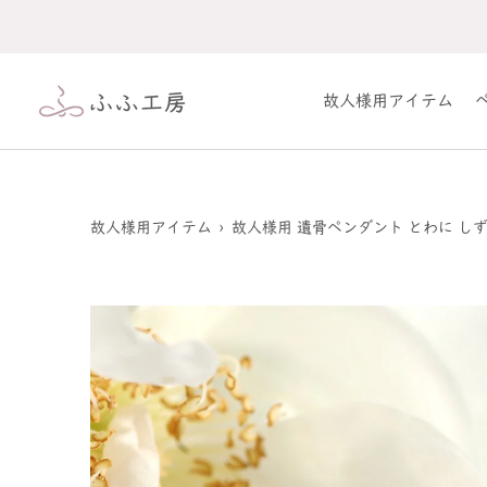
コ
ン
テ
ン
故人様用アイテム
ツ
へ
ス
キ
ッ
プ
故人様用アイテム
›
故人様用 遺骨ペンダント とわに し