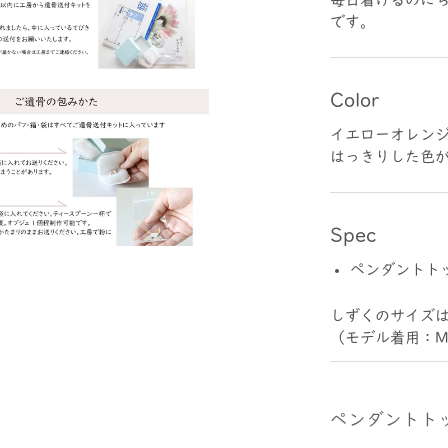
です。
Color
イエローオレン
はっきりした色
Spec
ペンダントト
しずくのサイズ
（モデル着用：
ペンダントト