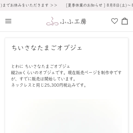
コ
日)までお休みをいただきます ＞＞
[夏季休業のお知らせ ] 8月8日(土)～
ン
テ
ン
カ
ツ
ー
へ
ト
ス
キ
ちいさなたまごオブジェ
ッ
プ
とわに ちいさなたまごオブジェ
縦2㎝くらいのオブジェです。現在販売ページを制作中です
が、すでに販売は開始しています。
ネックレスと同じ25,300円税込みです。