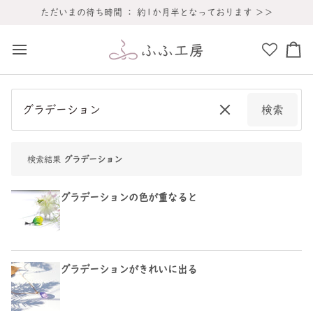
コ
夏季休業のお知らせ ] 8月8日(土)～８月16日(日)までお休みをいただきます
ただいまの待ち時間 ： 約1か月半となっております ＞＞
ン
テ
ン
カ
ツ
ー
へ
ト
ス
キ
検索
ッ
プ
検索結果
グラデーション
グラデーションの色が重なると
グラデーションがきれいに出る